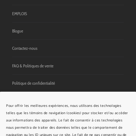
EMPLOIS
Blogue
Contactez-nous
FAQ & Politiques de vente
Politique de confidentialité
Pour offrir les meilleures expériences, nous utilisons des technologies
COORDONNÉES
telles que les témoins de navigation (cookies) pour stocker et/ou accéder
aux informations des appareils. Le fait de consentir à ces technologies
76, avenue Morel
nous permettra de traiter des données telles que le comportement de
Kamouraska (Québec)
navigation ou les ID uniques sur ce site. Le fait de ne pas consentir ou de